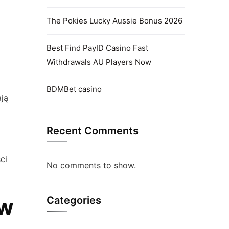
The Pokies Lucky Aussie Bonus 2026
Best Find PayID Casino Fast
Withdrawals AU Players Now
BDMBet casino
ją
Recent Comments
ci
No comments to show.
 w
Categories