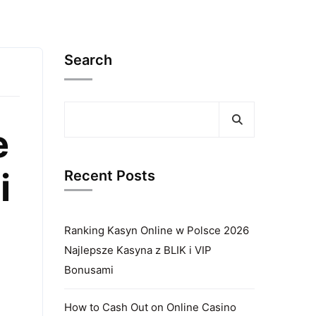
Search
e
i
Recent Posts
Ranking Kasyn Online w Polsce 2026
Najlepsze Kasyna z BLIK i VIP
Bonusami
How to Cash Out on Online Casino