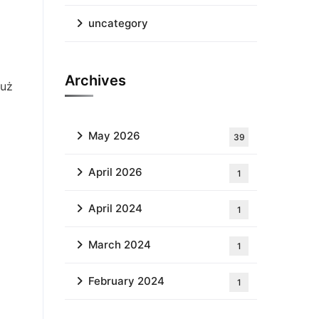
uncategory
Archives
już
May 2026
39
April 2026
1
April 2024
1
March 2024
1
February 2024
1