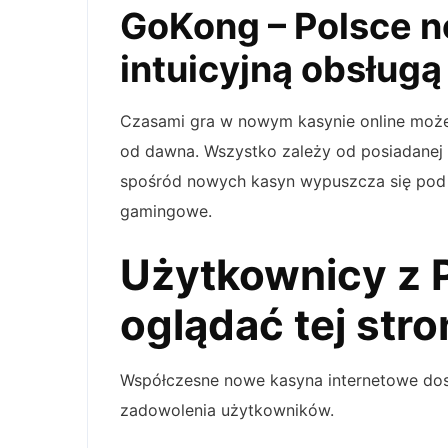
GoKong – Polsce n
intuicyjną obsług
Czasami gra w nowym kasynie online może 
od dawna. Wszystko zależy od posiadanej p
spośród nowych kasyn wypuszcza się pod tą
gamingowe.
Użytkownicy z P
oglądać tej stro
Współczesne nowe kasyna internetowe dosk
zadowolenia użytkowników.