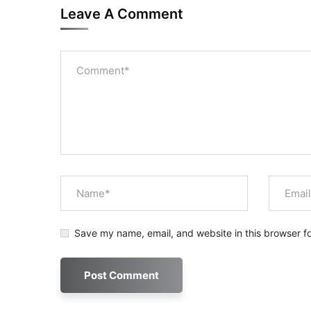
Leave A Comment
Save my name, email, and website in this browser f