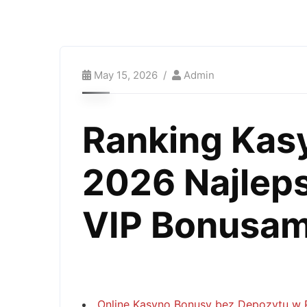
May 15, 2026
Admin
Ranking Kasy
2026 Najleps
VIP Bonusam
Online Kasyno Bonusy bez Depozytu w P