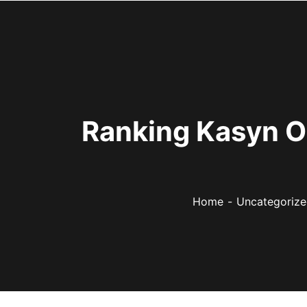
Ranking Kasyn O
Home
Uncategoriz