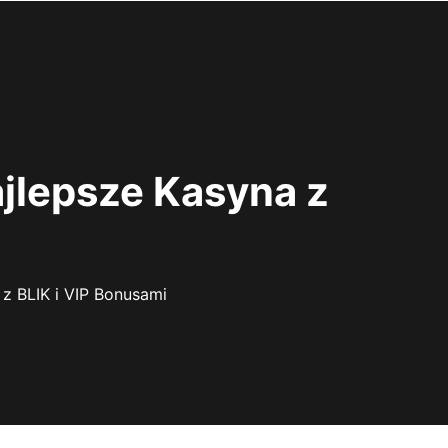
jlepsze Kasyna z
z BLIK i VIP Bonusami