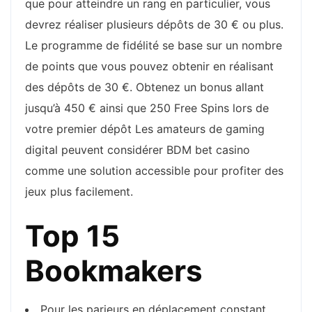
que pour atteindre un rang en particulier, vous
devrez réaliser plusieurs dépôts de 30 € ou plus.
Le programme de fidélité se base sur un nombre
de points que vous pouvez obtenir en réalisant
des dépôts de 30 €. Obtenez un bonus allant
jusqu’à 450 € ainsi que 250 Free Spins lors de
votre premier dépôt Les amateurs de gaming
digital peuvent considérer BDM bet casino
comme une solution accessible pour profiter des
jeux plus facilement.
Top 15
Bookmakers
Pour les parieurs en déplacement constant,