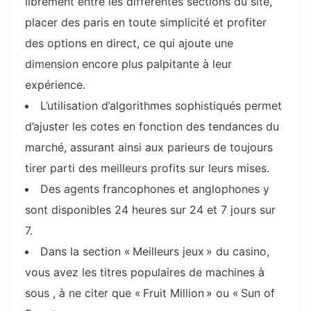
librement entre les différentes sections du site,
placer des paris en toute simplicité et profiter
des options en direct, ce qui ajoute une
dimension encore plus palpitante à leur
expérience.
L’utilisation d’algorithmes sophistiqués permet
d’ajuster les cotes en fonction des tendances du
marché, assurant ainsi aux parieurs de toujours
tirer parti des meilleurs profits sur leurs mises.
Des agents francophones et anglophones y
sont disponibles 24 heures sur 24 et 7 jours sur
7.
Dans la section « Meilleurs jeux » du casino,
vous avez les titres populaires de machines à
sous , à ne citer que « Fruit Million » ou « Sun of