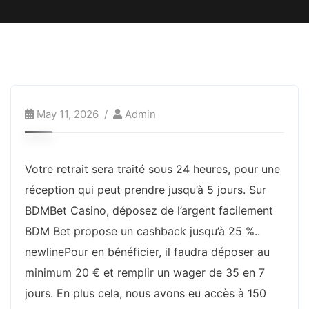
May 11, 2026
Admin
Votre retrait sera traité sous 24 heures, pour une
réception qui peut prendre jusqu’à 5 jours. Sur
BDMBet Casino, déposez de l’argent facilement
BDM Bet propose un cashback jusqu’à 25 %..
newlinePour en bénéficier, il faudra déposer au
minimum 20 € et remplir un wager de 35 en 7
jours. En plus cela, nous avons eu accès à 150