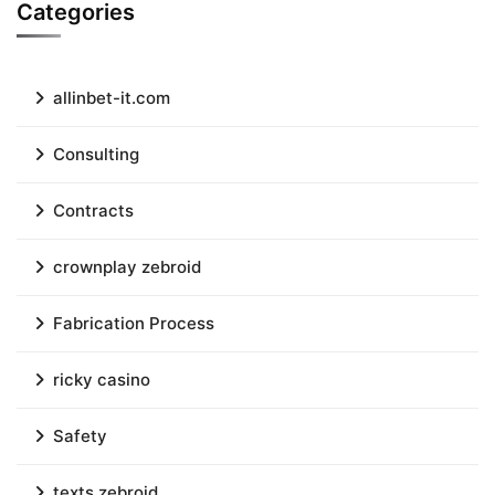
Categories
allinbet-it.com
Consulting
Contracts
crownplay zebroid
Fabrication Process
ricky casino
Safety
texts zebroid