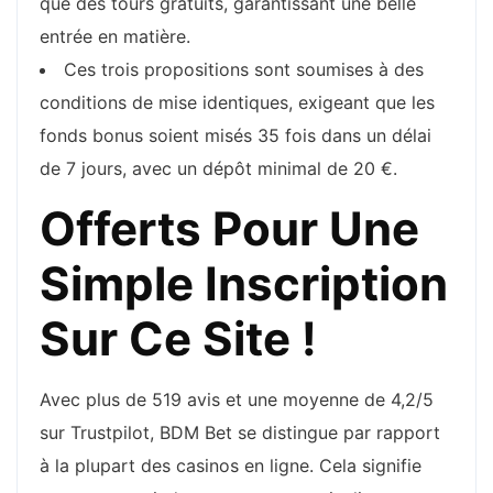
que des tours gratuits, garantissant une belle
entrée en matière.
Ces trois propositions sont soumises à des
conditions de mise identiques, exigeant que les
fonds bonus soient misés 35 fois dans un délai
de 7 jours, avec un dépôt minimal de 20 €.
Offerts Pour Une
Simple Inscription
Sur Ce Site !
Avec plus de 519 avis et une moyenne de 4,2/5
sur Trustpilot, BDM Bet se distingue par rapport
à la plupart des casinos en ligne. Cela signifie