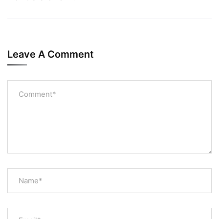
Leave A Comment