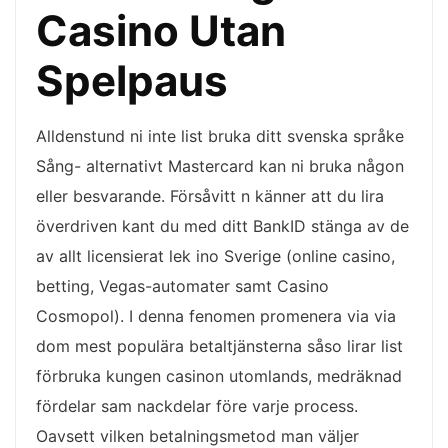
Casino Utan
Spelpaus
Alldenstund ni inte list bruka ditt svenska språke
Sång- alternativt Mastercard kan ni bruka någon
eller besvarande. Försåvitt n känner att du lira
överdriven kant du med ditt BankID stänga av de
av allt licensierat lek ino Sverige (online casino,
betting, Vegas-automater samt Casino
Cosmopol). I denna fenomen promenera via via
dom mest populära betaltjänsterna såso lirar list
förbruka kungen casinon utomlands, medräknad
fördelar sam nackdelar före varje process.
Oavsett vilken betalningsmetod man väljer