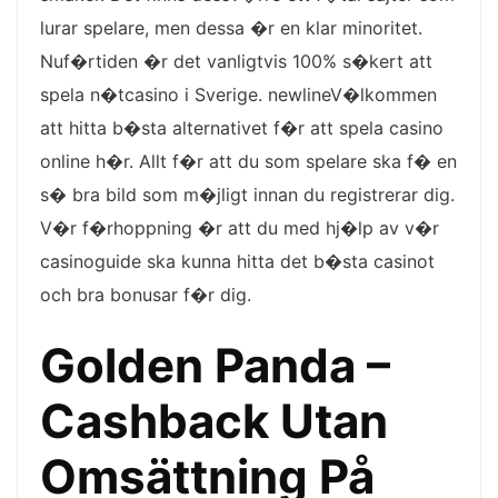
lurar spelare, men dessa �r en klar minoritet.
Nuf�rtiden �r det vanligtvis 100% s�kert att
spela n�tcasino i Sverige. newlineV�lkommen
att hitta b�sta alternativet f�r att spela casino
online h�r. Allt f�r att du som spelare ska f� en
s� bra bild som m�jligt innan du registrerar dig.
V�r f�rhoppning �r att du med hj�lp av v�r
casinoguide ska kunna hitta det b�sta casinot
och bra bonusar f�r dig.
Golden Panda –
Cashback Utan
Omsättning På