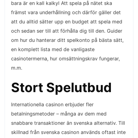
bara är en kall kalkyl Att spela på nätet ska
främst vara underhållning och därför gäller det
att du alltid sätter upp en budget att spela med
och sedan ser till att förhålla dig till den. Guider
om hur du hanterar ditt spelkonto på bästa sätt,
en komplett lista med de vanligaste
casinotermerna, hur omsättningskrav fungerar,
m.m.
Stort Spelutbud
Internationella casinon erbjuder fler
betalningsmetoder – många av dem med
snabbare transaktioner än svenska alternativ. Till
skillnad från svenska casinon används oftast inte