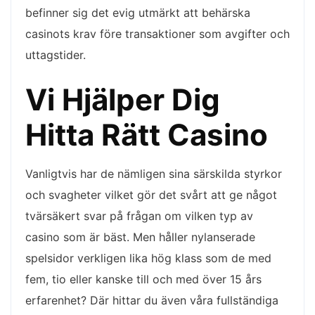
befinner sig det evig utmärkt att behärska
casinots krav före transaktioner som avgifter och
uttagstider.
Vi Hjälper Dig
Hitta Rätt Casino
Vanligtvis har de nämligen sina särskilda styrkor
och svagheter vilket gör det svårt att ge något
tvärsäkert svar på frågan om vilken typ av
casino som är bäst. Men håller nylanserade
spelsidor verkligen lika hög klass som de med
fem, tio eller kanske till och med över 15 års
erfarenhet? Där hittar du även våra fullständiga