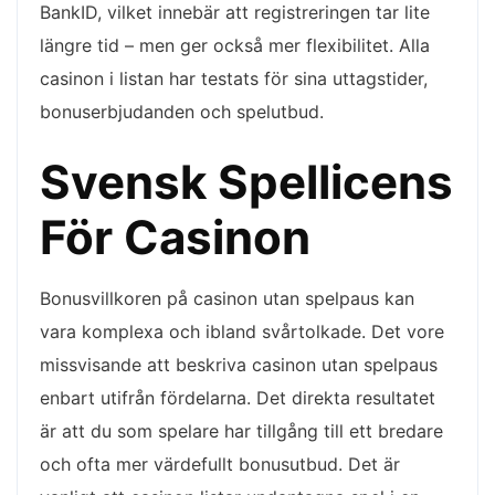
BankID, vilket innebär att registreringen tar lite
längre tid – men ger också mer flexibilitet. Alla
casinon i listan har testats för sina uttagstider,
bonuserbjudanden och spelutbud.
Svensk Spellicens
För Casinon
Bonusvillkoren på casinon utan spelpaus kan
vara komplexa och ibland svårtolkade. Det vore
missvisande att beskriva casinon utan spelpaus
enbart utifrån fördelarna. Det direkta resultatet
är att du som spelare har tillgång till ett bredare
och ofta mer värdefullt bonusutbud. Det är