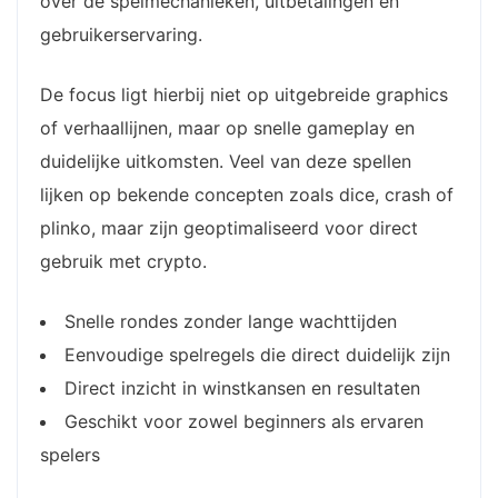
over de spelmechanieken, uitbetalingen en
gebruikerservaring.
De focus ligt hierbij niet op uitgebreide graphics
of verhaallijnen, maar op snelle gameplay en
duidelijke uitkomsten. Veel van deze spellen
lijken op bekende concepten zoals dice, crash of
plinko, maar zijn geoptimaliseerd voor direct
gebruik met crypto.
Snelle rondes zonder lange wachttijden
Eenvoudige spelregels die direct duidelijk zijn
Direct inzicht in winstkansen en resultaten
Geschikt voor zowel beginners als ervaren
spelers