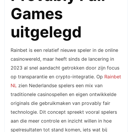
Games
uitgelegd
Rainbet is een relatief nieuwe speler in de online
casinowereld, maar heeft sinds de lancering in
2023 al snel aandacht getrokken door zijn focus
op transparantie en crypto-integratie. Op
Rainbet
NL
zien Nederlandse spelers een mix van
traditionele casinospellen en eigen ontwikkelde
originals die gebruikmaken van provably fair
technologie. Dit concept spreekt vooral spelers
aan die meer controle en inzicht willen in hoe
spelresultaten tot stand komen, iets wat bij