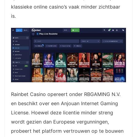
klassieke online casino’s vaak minder zichtbaar
is.
Rainbet Casino opereert onder RBGAMING N.V.
en beschikt over een Anjouan Internet Gaming
License. Hoewel deze licentie minder streng
wordt gezien dan Europese vergunningen,
probeert het platform vertrouwen op te bouwen