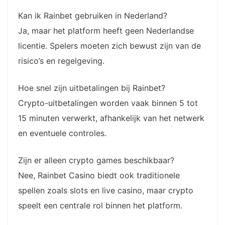
Kan ik Rainbet gebruiken in Nederland?
Ja, maar het platform heeft geen Nederlandse
licentie. Spelers moeten zich bewust zijn van de
risico’s en regelgeving.
Hoe snel zijn uitbetalingen bij Rainbet?
Crypto-uitbetalingen worden vaak binnen 5 tot
15 minuten verwerkt, afhankelijk van het netwerk
en eventuele controles.
Zijn er alleen crypto games beschikbaar?
Nee, Rainbet Casino biedt ook traditionele
spellen zoals slots en live casino, maar crypto
speelt een centrale rol binnen het platform.