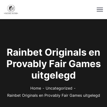
Rainbet Originals en
Provably Fair Games
uitgelegd
Home
Uncategorized
Rainbet Originals en Provably Fair Games uitgelegd