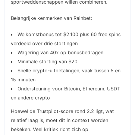
sportweddenschappen willen combineren.
Belangrijke kenmerken van Rainbet:
Welkomstbonus tot $2.100 plus 60 free spins
verdeeld over drie stortingen
Wagering van 40x op bonusbedragen
Minimale storting van $20
Snelle crypto-uitbetalingen, vaak tussen 5 en
15 minuten
Ondersteuning voor Bitcoin, Ethereum, USDT
en andere crypto
Hoewel de Trustpilot-score rond 2.2 ligt, wat
relatief laag is, moet dit in context worden
bekeken. Veel kritiek richt zich op