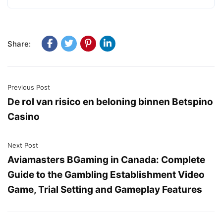
Share:
Previous Post
De rol van risico en beloning binnen Betspino
Casino
Next Post
Aviamasters BGaming in Canada: Complete
Guide to the Gambling Establishment Video
Game, Trial Setting and Gameplay Features