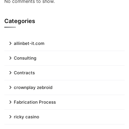
No comments to show.
Categories
allinbet-it.com
Consulting
Contracts
crownplay zebroid
Fabrication Process
ricky casino