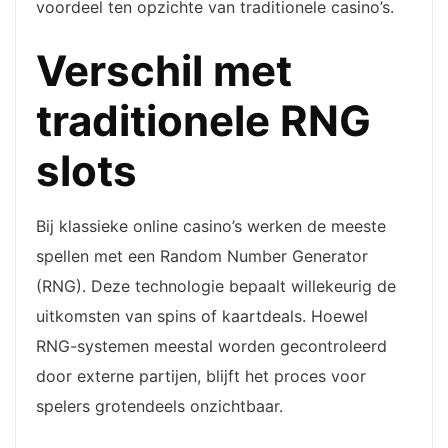
voordeel ten opzichte van traditionele casino’s.
Verschil met
traditionele RNG
slots
Bij klassieke online casino’s werken de meeste
spellen met een Random Number Generator
(RNG). Deze technologie bepaalt willekeurig de
uitkomsten van spins of kaartdeals. Hoewel
RNG-systemen meestal worden gecontroleerd
door externe partijen, blijft het proces voor
spelers grotendeels onzichtbaar.