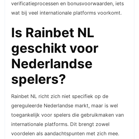
verificatieprocessen en bonusvoorwaarden, iets
wat bij veel internationale platforms voorkomt.
Is Rainbet NL
geschikt voor
Nederlandse
spelers?
Rainbet NL richt zich niet specifiek op de
gereguleerde Nederlandse markt, maar is wel
toegankelijk voor spelers die gebruikmaken van
internationale platforms. Dit brengt zowel
voordelen als aandachtspunten met zich mee.