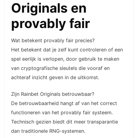
Originals en
provably fair
Wat betekent provably fair precies?
Het betekent dat je zelf kunt controleren of een
spel eerlijk is verlopen, door gebruik te maken
van cryptografische sleutels die vooraf en
achteraf inzicht geven in de uitkomst.
Zijn Rainbet Originals betrouwbaar?
De betrouwbaarheid hangt af van het correct
functioneren van het provably fair systeem.
Technisch gezien biedt dit meer transparantie
dan traditionele RNG-systemen.