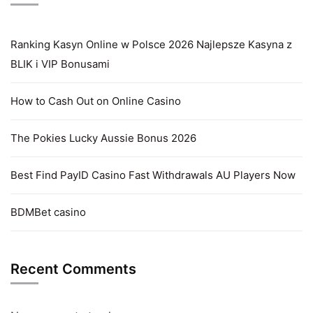
Ranking Kasyn Online w Polsce 2026 Najlepsze Kasyna z
BLIK i VIP Bonusami
How to Cash Out on Online Casino
The Pokies Lucky Aussie Bonus 2026
Best Find PayID Casino Fast Withdrawals AU Players Now
BDMBet casino
Recent Comments