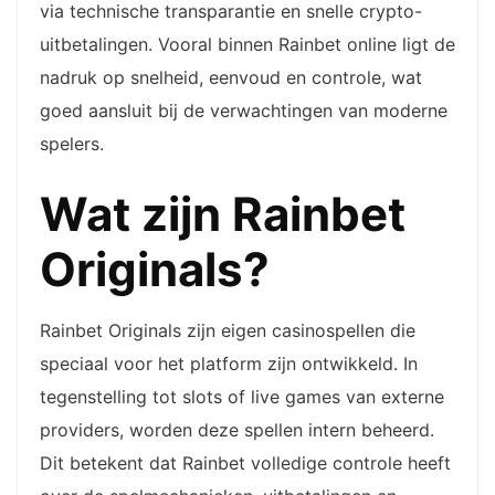
via technische transparantie en snelle crypto-
uitbetalingen. Vooral binnen Rainbet online ligt de
nadruk op snelheid, eenvoud en controle, wat
goed aansluit bij de verwachtingen van moderne
spelers.
Wat zijn Rainbet
Originals?
Rainbet Originals zijn eigen casinospellen die
speciaal voor het platform zijn ontwikkeld. In
tegenstelling tot slots of live games van externe
providers, worden deze spellen intern beheerd.
Dit betekent dat Rainbet volledige controle heeft