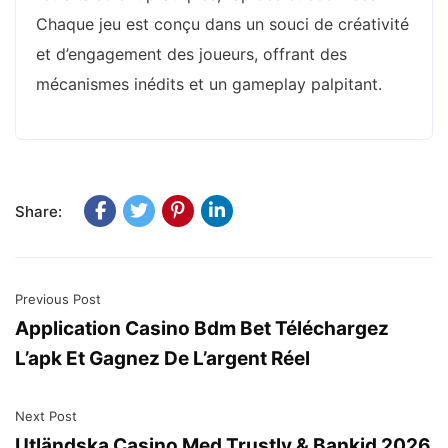
Chaque jeu est conçu dans un souci de créativité
et d’engagement des joueurs, offrant des
mécanismes inédits et un gameplay palpitant.
Share:
Previous Post
Application Casino Bdm Bet Téléchargez
L’apk Et Gagnez De L’argent Réel
Next Post
Utländska Casino Med Trustly & Bankid 2026