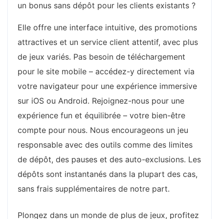
un bonus sans dépôt pour les clients existants ?
Elle offre une interface intuitive, des promotions
attractives et un service client attentif, avec plus
de jeux variés. Pas besoin de téléchargement
pour le site mobile – accédez-y directement via
votre navigateur pour une expérience immersive
sur iOS ou Android. Rejoignez-nous pour une
expérience fun et équilibrée – votre bien-être
compte pour nous. Nous encourageons un jeu
responsable avec des outils comme des limites
de dépôt, des pauses et des auto-exclusions. Les
dépôts sont instantanés dans la plupart des cas,
sans frais supplémentaires de notre part.
Plongez dans un monde de plus de jeux, profitez