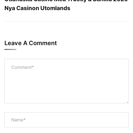
Nya Casinon Utomlands
Leave A Comment