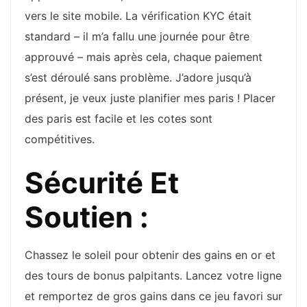
vers le site mobile. La vérification KYC était
standard – il m’a fallu une journée pour être
approuvé – mais après cela, chaque paiement
s’est déroulé sans problème. J’adore jusqu’à
présent, je veux juste planifier mes paris ! Placer
des paris est facile et les cotes sont
compétitives.
Sécurité Et
Soutien :
Chassez le soleil pour obtenir des gains en or et
des tours de bonus palpitants. Lancez votre ligne
et remportez de gros gains dans ce jeu favori sur