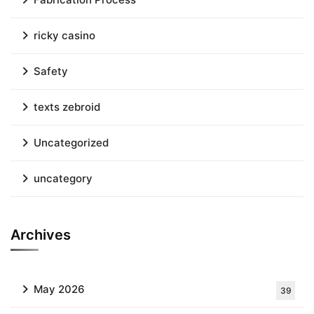
ricky casino
Safety
texts zebroid
Uncategorized
uncategory
Archives
May 2026
39