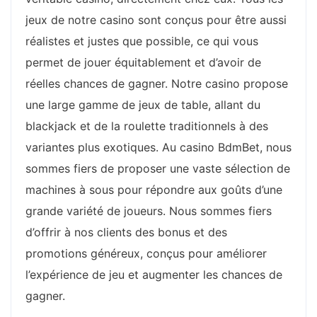
jeux de notre casino sont conçus pour être aussi
réalistes et justes que possible, ce qui vous
permet de jouer équitablement et d’avoir de
réelles chances de gagner. Notre casino propose
une large gamme de jeux de table, allant du
blackjack et de la roulette traditionnels à des
variantes plus exotiques. Au casino BdmBet, nous
sommes fiers de proposer une vaste sélection de
machines à sous pour répondre aux goûts d’une
grande variété de joueurs. Nous sommes fiers
d’offrir à nos clients des bonus et des
promotions généreux, conçus pour améliorer
l’expérience de jeu et augmenter les chances de
gagner.