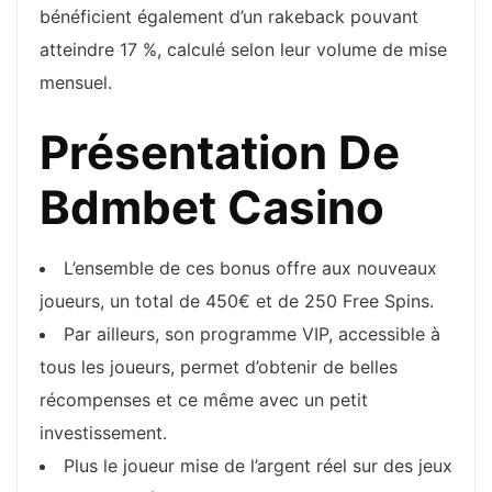
bénéficient également d’un rakeback pouvant
atteindre 17 %, calculé selon leur volume de mise
mensuel.
Présentation De
Bdmbet Casino
L’ensemble de ces bonus offre aux nouveaux
joueurs, un total de 450€ et de 250 Free Spins.
Par ailleurs, son programme VIP, accessible à
tous les joueurs, permet d’obtenir de belles
récompenses et ce même avec un petit
investissement.
Plus le joueur mise de l’argent réel sur des jeux