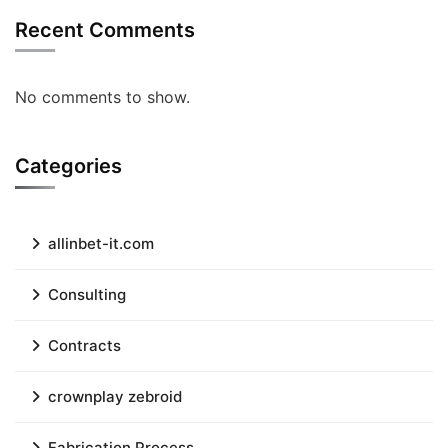
Recent Comments
No comments to show.
Categories
allinbet-it.com
Consulting
Contracts
crownplay zebroid
Fabrication Process