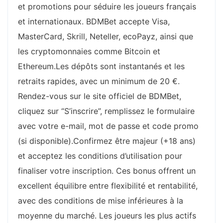
et promotions pour séduire les joueurs français
et internationaux. BDMBet accepte Visa,
MasterCard, Skrill, Neteller, ecoPayz, ainsi que
les cryptomonnaies comme Bitcoin et
Ethereum.Les dépôts sont instantanés et les
retraits rapides, avec un minimum de 20 €.
Rendez-vous sur le site officiel de BDMBet,
cliquez sur “S’inscrire”, remplissez le formulaire
avec votre e-mail, mot de passe et code promo
(si disponible).Confirmez être majeur (+18 ans)
et acceptez les conditions d’utilisation pour
finaliser votre inscription. Ces bonus offrent un
excellent équilibre entre flexibilité et rentabilité,
avec des conditions de mise inférieures à la
moyenne du marché. Les joueurs les plus actifs