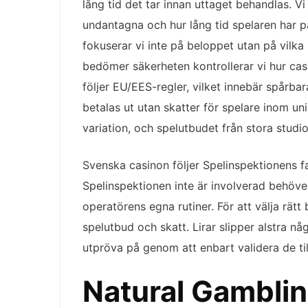
lång tid det tar innan uttaget behandlas. V
undantagna och hur lång tid spelaren har p
fokuserar vi inte på beloppet utan på vilka
bedömer säkerheten kontrollerar vi hur cas
följer EU/EES-regler, vilket innebär spårbar
betalas ut utan skatter för spelare inom 
variation, och spelutbudet från stora studios 
Svenska casinon följer Spelinspektionens fa
Spelinspektionen inte är involverad behöver
operatörens egna rutiner. För att välja rätt
spelutbud och skatt. Lirar slipper alstra
utpröva på genom att enbart validera de t
Natural Gambli