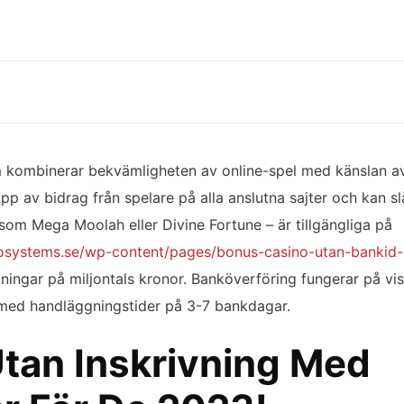
m kombinerar bekvämligheten av online-spel med känslan a
pp av bidrag från spelare på alla anslutna sajter och kan sl
 som Mega Moolah eller Divine Fortune – är tillgängliga på
cosystems.se/wp-content/pages/bonus-casino-utan-bankid-
lningar på miljontals kronor. Banköverföring fungerar på vi
med handläggningstider på 3-7 bankdagar.
tan Inskrivning Med