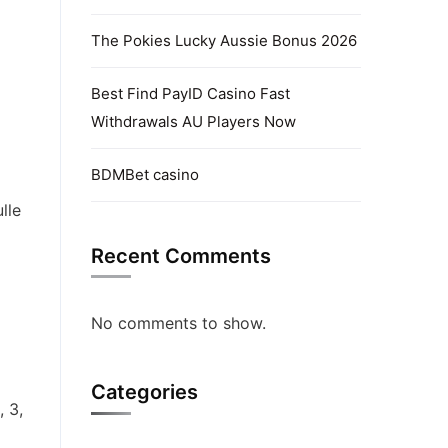
The Pokies Lucky Aussie Bonus 2026
Best Find PayID Casino Fast
Withdrawals AU Players Now
BDMBet casino
lle
Recent Comments
No comments to show.
Categories
, 3,