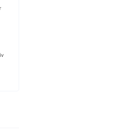
r
iv
a