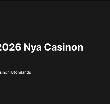
 2026 Nya Casinon
asinon Utomlands