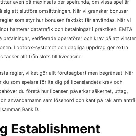
i tittar även på maxinsats per spelrunda, om vissa spel är
å sig att slutföra omsättningen. När vi granskar bonusar
 regler som styr hur bonusen faktiskt får användas. När vi
inot hanterar datatrafik och betalningar i praktiken. EMTA
a betalningar, verifierade operatörer och krav på att vinster
unionen. Lootbox-systemet och dagliga uppdrag ger extra
täcker allt från slots till livecasino.
sta regler, vilket gör allt förutsägbart men begränsat. När
 du som spelare förlita dig på licenslandets krav och
 behöver du förstå hur licensen påverkar säkerhet, uttag,
 någon användarnamn sam lösenord och kant på rak arm antr
illsamman BankID.
ng Establishment