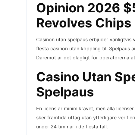
Opinion 2026 $
Revolves Chips
Casinon utan spelpaus erbjuder vanligtvis
flesta casinon utan koppling till Spelpaus ä
Däremot är det olagligt för operatörerna at
Casino Utan Spe
Spelpaus
En licens är minimikravet, men alla license
sker framtida uttag utan ytterligare verifie
under 24 timmar i de flesta fall.