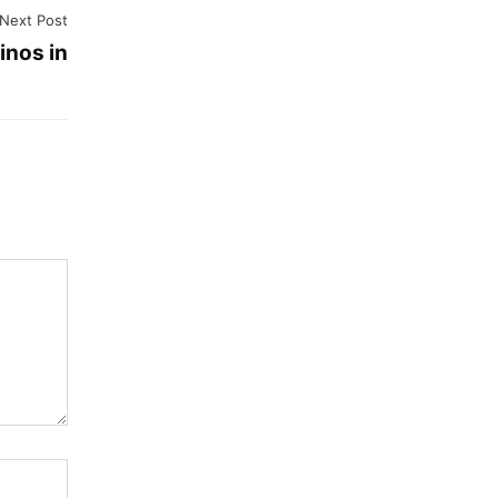
Next Post
inos in