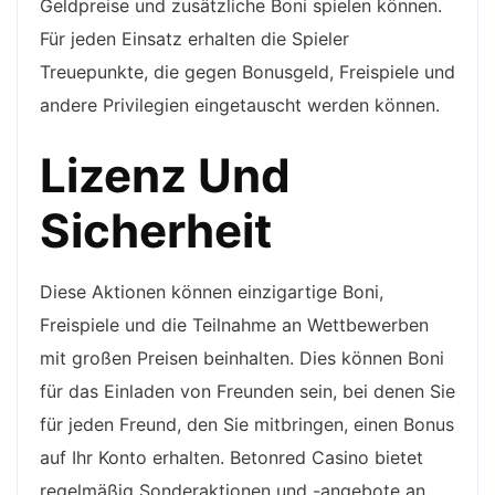
Geldpreise und zusätzliche Boni spielen können.
Für jeden Einsatz erhalten die Spieler
Treuepunkte, die gegen Bonusgeld, Freispiele und
andere Privilegien eingetauscht werden können.
Lizenz Und
Sicherheit
Diese Aktionen können einzigartige Boni,
Freispiele und die Teilnahme an Wettbewerben
mit großen Preisen beinhalten. Dies können Boni
für das Einladen von Freunden sein, bei denen Sie
für jeden Freund, den Sie mitbringen, einen Bonus
auf Ihr Konto erhalten. Betonred Casino bietet
regelmäßig Sonderaktionen und -angebote an.