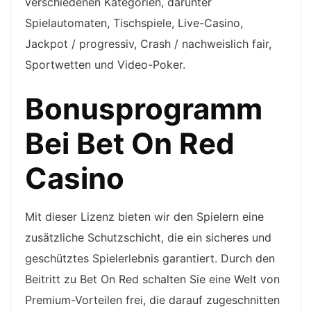
verschiedenen Kategorien, darunter
Spielautomaten, Tischspiele, Live-Casino,
Jackpot / progressiv, Crash / nachweislich fair,
Sportwetten und Video-Poker.
Bonusprogramm
Bei Bet On Red
Casino
Mit dieser Lizenz bieten wir den Spielern eine
zusätzliche Schutzschicht, die ein sicheres und
geschütztes Spielerlebnis garantiert. Durch den
Beitritt zu Bet On Red schalten Sie eine Welt von
Premium-Vorteilen frei, die darauf zugeschnitten