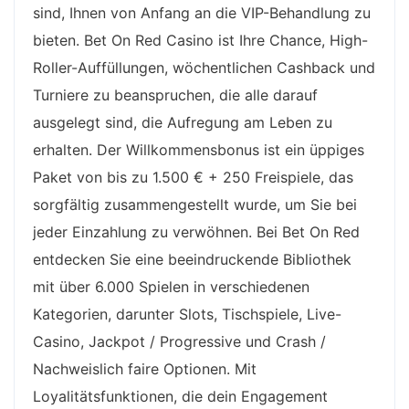
sind, Ihnen von Anfang an die VIP-Behandlung zu
bieten. Bet On Red Casino ist Ihre Chance, High-
Roller-Auffüllungen, wöchentlichen Cashback und
Turniere zu beanspruchen, die alle darauf
ausgelegt sind, die Aufregung am Leben zu
erhalten. Der Willkommensbonus ist ein üppiges
Paket von bis zu 1.500 € + 250 Freispiele, das
sorgfältig zusammengestellt wurde, um Sie bei
jeder Einzahlung zu verwöhnen. Bei Bet On Red
entdecken Sie eine beeindruckende Bibliothek
mit über 6.000 Spielen in verschiedenen
Kategorien, darunter Slots, Tischspiele, Live-
Casino, Jackpot / Progressive und Crash /
Nachweislich faire Optionen. Mit
Loyalitätsfunktionen, die dein Engagement