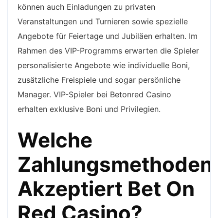
können auch Einladungen zu privaten
Veranstaltungen und Turnieren sowie spezielle
Angebote für Feiertage und Jubiläen erhalten. Im
Rahmen des VIP-Programms erwarten die Spieler
personalisierte Angebote wie individuelle Boni,
zusätzliche Freispiele und sogar persönliche
Manager. VIP-Spieler bei Betonred Casino
erhalten exklusive Boni und Privilegien.
Welche
Zahlungsmethoden
Akzeptiert Bet On
Red Casino?