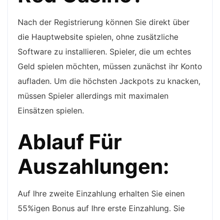
Nach der Registrierung können Sie direkt über
die Hauptwebsite spielen, ohne zusätzliche
Software zu installieren. Spieler, die um echtes
Geld spielen möchten, müssen zunächst ihr Konto
aufladen. Um die höchsten Jackpots zu knacken,
müssen Spieler allerdings mit maximalen
Einsätzen spielen.
Ablauf Für
Auszahlungen:
Auf Ihre zweite Einzahlung erhalten Sie einen
55%igen Bonus auf Ihre erste Einzahlung. Sie