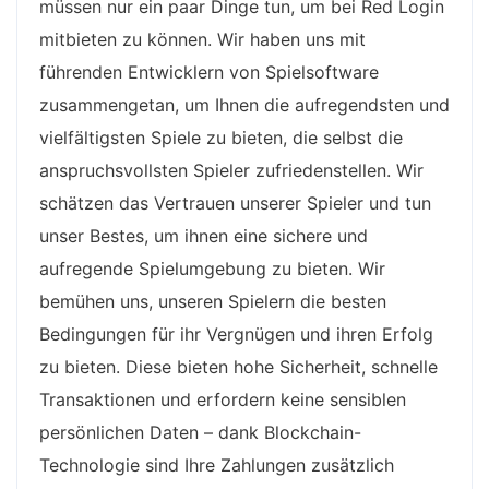
müssen nur ein paar Dinge tun, um bei Red Login
mitbieten zu können. Wir haben uns mit
führenden Entwicklern von Spielsoftware
zusammengetan, um Ihnen die aufregendsten und
vielfältigsten Spiele zu bieten, die selbst die
anspruchsvollsten Spieler zufriedenstellen. Wir
schätzen das Vertrauen unserer Spieler und tun
unser Bestes, um ihnen eine sichere und
aufregende Spielumgebung zu bieten. Wir
bemühen uns, unseren Spielern die besten
Bedingungen für ihr Vergnügen und ihren Erfolg
zu bieten. Diese bieten hohe Sicherheit, schnelle
Transaktionen und erfordern keine sensiblen
persönlichen Daten – dank Blockchain-
Technologie sind Ihre Zahlungen zusätzlich