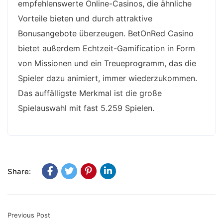
empfehlenswerte Online-Casinos, die ähnliche
Vorteile bieten und durch attraktive
Bonusangebote überzeugen. BetOnRed Casino
bietet außerdem Echtzeit-Gamification in Form
von Missionen und ein Treueprogramm, das die
Spieler dazu animiert, immer wiederzukommen.
Das auffälligste Merkmal ist die große
Spielauswahl mit fast 5.259 Spielen.
Share:
Previous Post