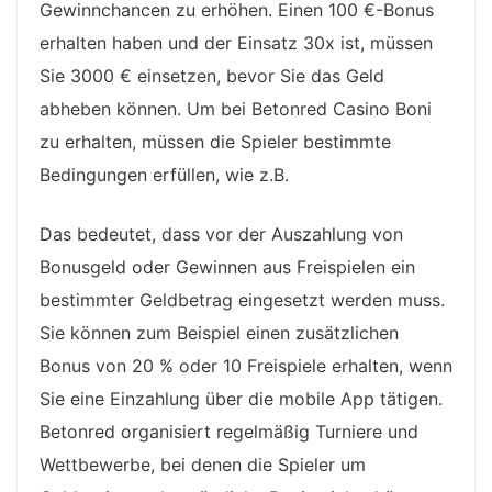
Gewinnchancen zu erhöhen. Einen 100 €-Bonus
erhalten haben und der Einsatz 30x ist, müssen
Sie 3000 € einsetzen, bevor Sie das Geld
abheben können. Um bei Betonred Casino Boni
zu erhalten, müssen die Spieler bestimmte
Bedingungen erfüllen, wie z.B.
Das bedeutet, dass vor der Auszahlung von
Bonusgeld oder Gewinnen aus Freispielen ein
bestimmter Geldbetrag eingesetzt werden muss.
Sie können zum Beispiel einen zusätzlichen
Bonus von 20 % oder 10 Freispiele erhalten, wenn
Sie eine Einzahlung über die mobile App tätigen.
Betonred organisiert regelmäßig Turniere und
Wettbewerbe, bei denen die Spieler um