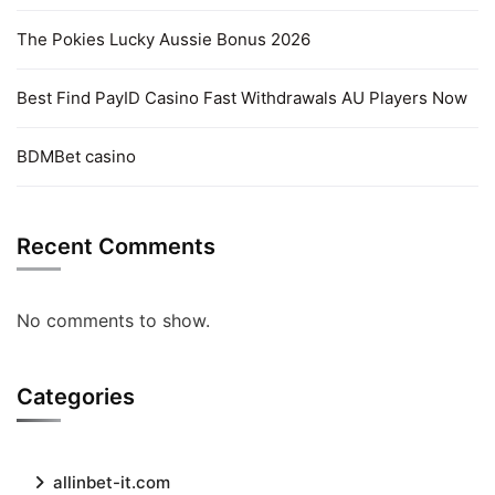
The Pokies Lucky Aussie Bonus 2026
Best Find PayID Casino Fast Withdrawals AU Players Now
BDMBet casino
Recent Comments
No comments to show.
Categories
allinbet-it.com