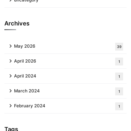
Archives
May 2026
39
April 2026
1
April 2024
1
March 2024
1
February 2024
1
Tags