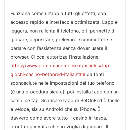
Funziona come un’app a tutti gli effetti, con
accesso rapido e interfaccia ottimizzata. L’app è
leggera, non rallenta il telefono, e ti permette di
giocare, depositare, prelevare, scommettere e
parlare con l’assistenza senza dover usare il
browser. Clicca, autorizza l’installazione
https://www.primopianomolise.it/articles/top-
giochi-casino-betonred-italia.html
da fonti
sconosciute nelle impostazioni del tuo telefono
(è una procedura sicura), poi installa l’app con un
semplice tap. Scaricare l’app di BetOnRed è facile
e veloce, sia su Android che su iPhone. È
davvero come avere tutto il casinò in tasca,
pronto ogni volta che ho voglia di giocare. Il