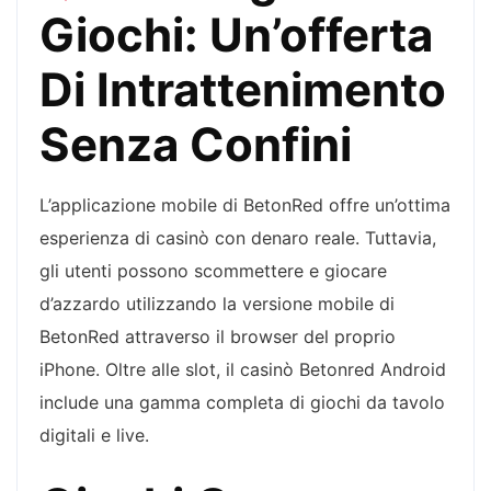
Giochi: Un’offerta
Di Intrattenimento
Senza Confini
L’applicazione mobile di BetonRed offre un’ottima
esperienza di casinò con denaro reale. Tuttavia,
gli utenti possono scommettere e giocare
d’azzardo utilizzando la versione mobile di
BetonRed attraverso il browser del proprio
iPhone. Oltre alle slot, il casinò Betonred Android
include una gamma completa di giochi da tavolo
digitali e live.