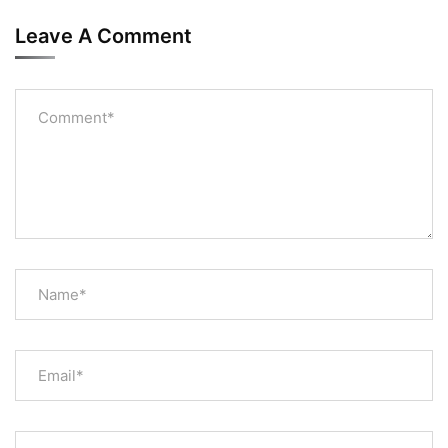
Leave A Comment