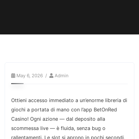
May 6, 2026
Admin
Ottieni accesso immediato a un’enorme libreria di
giochi a portata di mano con l’app BetOnRed
Casino! Ogni azione — dal deposito alla
scommessa live — è fluida, senza bug o
rallentamenti. Le slot si aprono in pochi secondi,