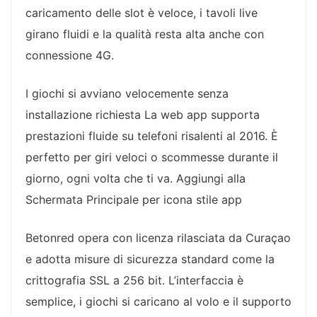
caricamento delle slot è veloce, i tavoli live
girano fluidi e la qualità resta alta anche con
connessione 4G.
I giochi si avviano velocemente senza
installazione richiesta La web app supporta
prestazioni fluide su telefoni risalenti al 2016. È
perfetto per giri veloci o scommesse durante il
giorno, ogni volta che ti va. Aggiungi alla
Schermata Principale per icona stile app
Betonred opera con licenza rilasciata da Curaçao
e adotta misure di sicurezza standard come la
crittografia SSL a 256 bit. L’interfaccia è
semplice, i giochi si caricano al volo e il supporto