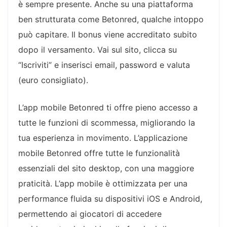
è sempre presente. Anche su una piattaforma
ben strutturata come Betonred, qualche intoppo
può capitare. Il bonus viene accreditato subito
dopo il versamento. Vai sul sito, clicca su
“Iscriviti” e inserisci email, password e valuta
(euro consigliato).
L’app mobile Betonred ti offre pieno accesso a
tutte le funzioni di scommessa, migliorando la
tua esperienza in movimento. L’applicazione
mobile Betonred offre tutte le funzionalità
essenziali del sito desktop, con una maggiore
praticità. L’app mobile è ottimizzata per una
performance fluida su dispositivi iOS e Android,
permettendo ai giocatori di accedere