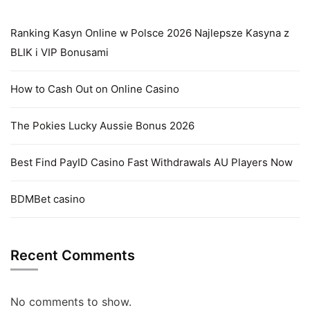
Ranking Kasyn Online w Polsce 2026 Najlepsze Kasyna z
BLIK i VIP Bonusami
How to Cash Out on Online Casino
The Pokies Lucky Aussie Bonus 2026
Best Find PayID Casino Fast Withdrawals AU Players Now
BDMBet casino
Recent Comments
No comments to show.