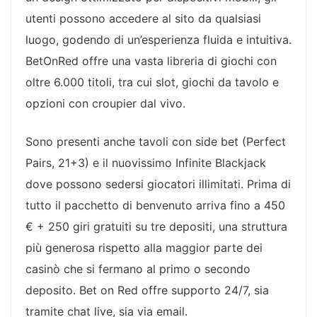
utenti possono accedere al sito da qualsiasi
luogo, godendo di un’esperienza fluida e intuitiva.
BetOnRed offre una vasta libreria di giochi con
oltre 6.000 titoli, tra cui slot, giochi da tavolo e
opzioni con croupier dal vivo.
Sono presenti anche tavoli con side bet (Perfect
Pairs, 21+3) e il nuovissimo Infinite Blackjack
dove possono sedersi giocatori illimitati. Prima di
tutto il pacchetto di benvenuto arriva fino a 450
€ + 250 giri gratuiti su tre depositi, una struttura
più generosa rispetto alla maggior parte dei
casinò che si fermano al primo o secondo
deposito. Bet on Red offre supporto 24/7, sia
tramite chat live, sia via email.