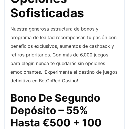
Sofisticadas
Nuestra generosa estructura de bonos y
programa de lealtad recompensan tu pasión con
beneficios exclusivos, aumentos de cashback y
retiros prioritarios. Con más de 6,000 juegos
para elegir, nunca te quedarás sin opciones
emocionantes. ¡Experimenta el destino de juegos
definitivo en BetOnRed Casino!
Bono De Segundo
Depósito – 55%
Hasta €500 + 100