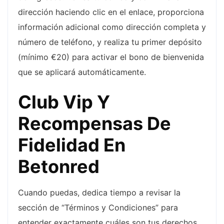
dirección haciendo clic en el enlace, proporciona
información adicional como dirección completa y
número de teléfono, y realiza tu primer depósito
(mínimo €20) para activar el bono de bienvenida
que se aplicará automáticamente.
Club Vip Y
Recompensas De
Fidelidad En
Betonred
Cuando puedas, dedica tiempo a revisar la
sección de “Términos y Condiciones” para
entender exactamente cuáles son tus derechos