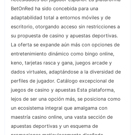
BetOnRed ha sido concebida para una
adaptabilidad total a entornos móviles y de
escritorio, otorgando acceso sin restricciones a
su propuesta de casino y apuestas deportivas.
La oferta se expande aún más con opciones de
entretenimiento dinámico como bingo online,
keno, tarjetas rasca y gana, juegos arcade y
dados virtuales, adaptándose a la diversidad de
perfiles de jugador. Catálogo excepcional de
juegos de casino y apuestas Esta plataforma,
lejos de ser una opción más, se posiciona como
un ecosistema integral que amalgama con
maestría casino online, una vasta sección de
apuestas deportivas y un esquema de