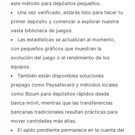
este método para depósitos pequeños.
Una vez verificado, estarás listo para hacer tu
primer depósito y comenzar a explorar nuestra
vasta biblioteca de juegos.
Las estadísticas se actualizan al momento,
con pequeños gráficos que muestran la
evolución del juego o el rendimiento de los
equipos.
También están disponibles soluciones
prepago como Paysafecard y métodos locales
como Bizum para depósitos rápidos desde
banca móvil, mientras que las transferencias
bancarias tradicionales resultan prácticas para
mover cantidades más altas.
El saldo pendiente permanece en la cuenta del