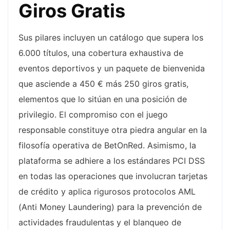
Giros Gratis
Sus pilares incluyen un catálogo que supera los
6.000 títulos, una cobertura exhaustiva de
eventos deportivos y un paquete de bienvenida
que asciende a 450 € más 250 giros gratis,
elementos que lo sitúan en una posición de
privilegio. El compromiso con el juego
responsable constituye otra piedra angular en la
filosofía operativa de BetOnRed. Asimismo, la
plataforma se adhiere a los estándares PCI DSS
en todas las operaciones que involucran tarjetas
de crédito y aplica rigurosos protocolos AML
(Anti Money Laundering) para la prevención de
actividades fraudulentas y el blanqueo de