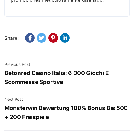
promociones meticulosamente diseñado.
Share:
Previous Post
Betonred Casino Italia: 6 000 Giochi E
Scommesse Sportive
Next Post
Monsterwin Bewertung 100% Bonus Bis 500
+ 200 Freispiele