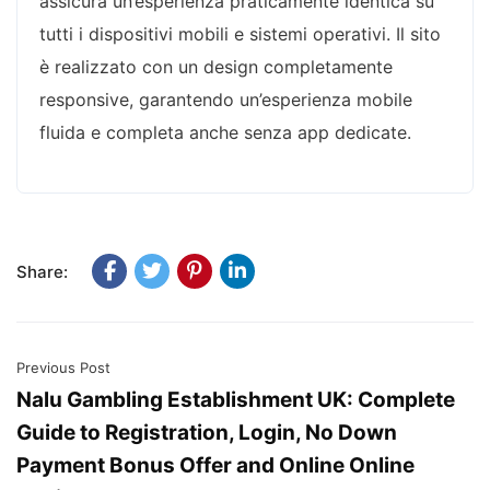
assicura un’esperienza praticamente identica su
tutti i dispositivi mobili e sistemi operativi. Il sito
è realizzato con un design completamente
responsive, garantendo un’esperienza mobile
fluida e completa anche senza app dedicate.
Share:
Previous Post
Nalu Gambling Establishment UK: Complete
Guide to Registration, Login, No Down
Payment Bonus Offer and Online Online