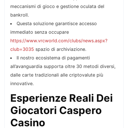
meccanismi di gioco e gestione oculata del
bankroll.
Questa soluzione garantisce accesso
immediato senza occupare
https://www.vrcworld.com/clubs/news.aspx?
club=3035
spazio di archiviazione.
Il nostro ecosistema di pagamenti
all’avanguardia supporta oltre 30 metodi diversi,
dalle carte tradizionali alle criptovalute più
innovative.
Esperienze Reali Dei
Giocatori Caspero
Casino