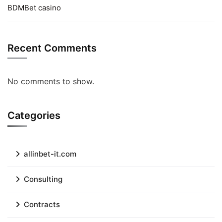
BDMBet casino
Recent Comments
No comments to show.
Categories
allinbet-it.com
Consulting
Contracts