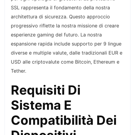
SSL rappresenta il fondamento della nostra
architettura di sicurezza. Questo approccio
progressivo riflette la nostra missione di creare
esperienze gaming del futuro. La nostra
espansione rapida include supporto per 9 lingue
diverse e multiple valute, dalle tradizionali EUR e
USD alle criptovalute come Bitcoin, Ethereum e
Tether.
Requisiti Di
Sistema E
Compatibilità Dei