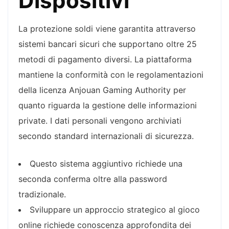
Dispositivi
La protezione soldi viene garantita attraverso
sistemi bancari sicuri che supportano oltre 25
metodi di pagamento diversi. La piattaforma
mantiene la conformità con le regolamentazioni
della licenza Anjouan Gaming Authority per
quanto riguarda la gestione delle informazioni
private. I dati personali vengono archiviati
secondo standard internazionali di sicurezza.
Questo sistema aggiuntivo richiede una
seconda conferma oltre alla password
tradizionale.
Sviluppare un approccio strategico al gioco
online richiede conoscenza approfondita dei