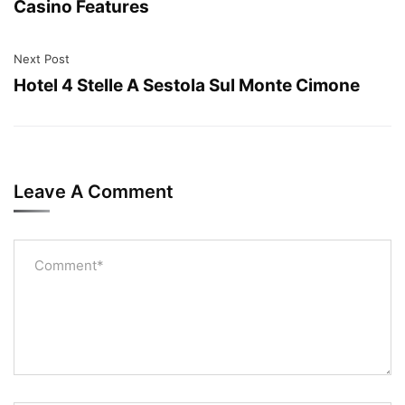
Casino Features
Next Post
Hotel 4 Stelle A Sestola Sul Monte Cimone
Leave A Comment