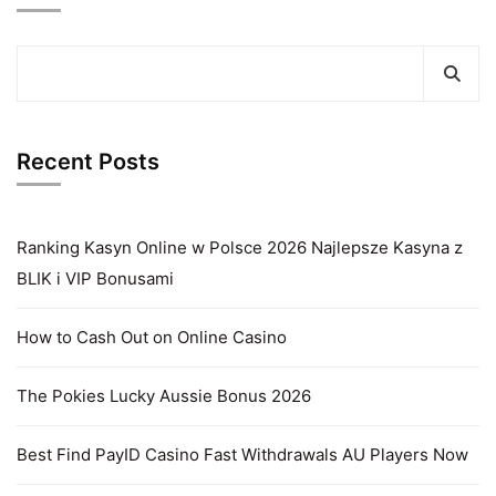
Recent Posts
Ranking Kasyn Online w Polsce 2026 Najlepsze Kasyna z
BLIK i VIP Bonusami
How to Cash Out on Online Casino
The Pokies Lucky Aussie Bonus 2026
Best Find PayID Casino Fast Withdrawals AU Players Now