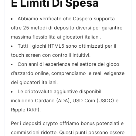
E Limiti Di Spesa
Abbiamo verificato che Caspero supporta
oltre 25 metodi di deposito diversi per garantire
massima flessibilità ai giocatori italiani.
Tutti i giochi HTML5 sono ottimizzati per il
touch screen con controlli intuitivi.
Con anni di esperienza nel settore del gioco
d’azzardo online, comprendiamo le reali esigenze
dei giocatori italiani.
Le criptovalute aggiuntive disponibili
includono Cardano (ADA), USD Coin (USDC) e
Ripple (XRP).
Per i depositi crypto offriamo bonus potenziati e
commissioni ridotte. Questi punti possono essere