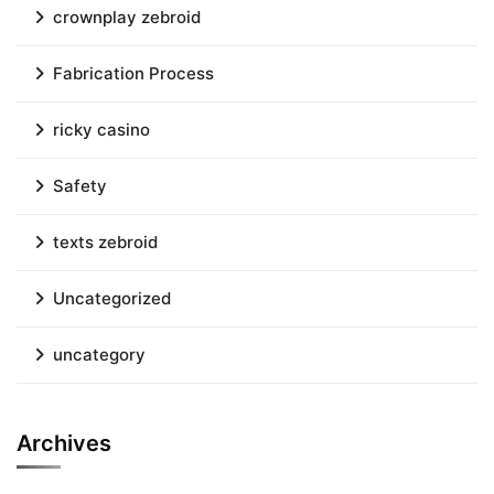
crownplay zebroid
Fabrication Process
ricky casino
Safety
texts zebroid
Uncategorized
uncategory
Archives