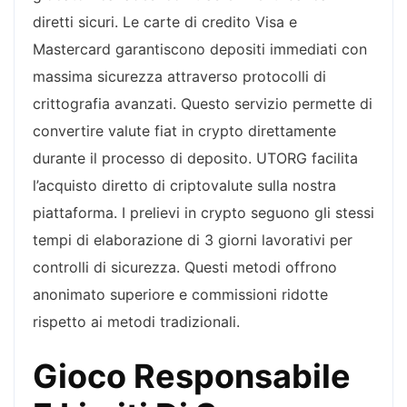
diretti sicuri. Le carte di credito Visa e
Mastercard garantiscono depositi immediati con
massima sicurezza attraverso protocolli di
crittografia avanzati. Questo servizio permette di
convertire valute fiat in crypto direttamente
durante il processo di deposito. UTORG facilita
l’acquisto diretto di criptovalute sulla nostra
piattaforma. I prelievi in crypto seguono gli stessi
tempi di elaborazione di 3 giorni lavorativi per
controlli di sicurezza. Questi metodi offrono
anonimato superiore e commissioni ridotte
rispetto ai metodi tradizionali.
Gioco Responsabile